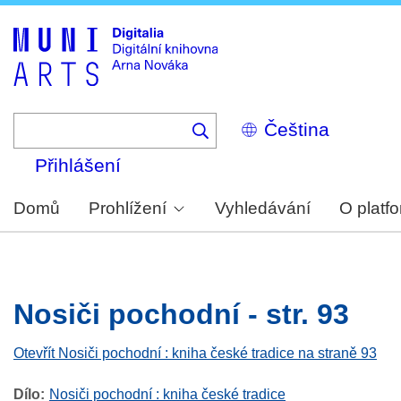
Skip
to
main
content
Select
your
language
Přihlášení
Domů
Prohlížení
Vyhledávání
O platf
Nosiči pochodní - str. 93
Otevřít Nosiči pochodní : kniha české tradice na straně 93
Dílo
Nosiči pochodní : kniha české tradice