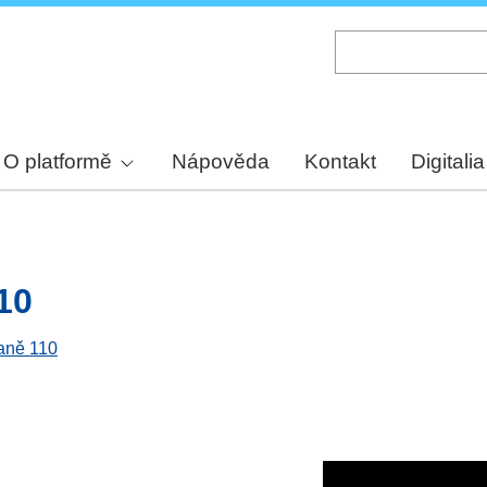
Skip
to
main
content
O platformě
Nápověda
Kontakt
Digitalia
10
raně 110