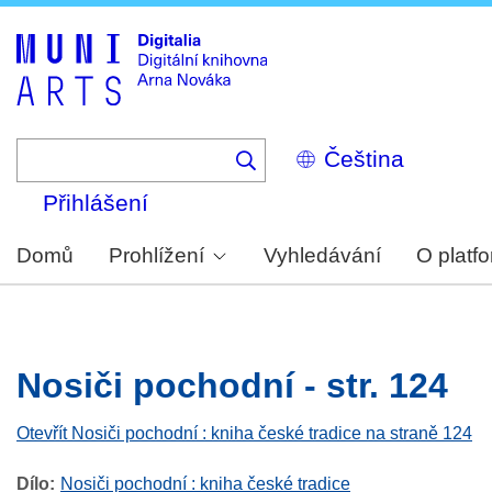
Skip
to
main
content
Select
your
language
Přihlášení
Domů
Prohlížení
Vyhledávání
O platf
Nosiči pochodní - str. 124
Otevřít Nosiči pochodní : kniha české tradice na straně 124
Dílo
Nosiči pochodní : kniha české tradice