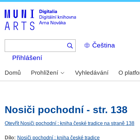
Skip
to
main
content
Select
your
language
Přihlášení
Domů
Prohlížení
Vyhledávání
O platf
Nosiči pochodní - str. 138
Otevřít Nosiči pochodní : kniha české tradice na straně 138
Dílo
Nosiči pochodní : kniha české tradice