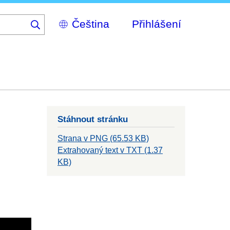
Select
Přihlášení
your
language
Stáhnout stránku
Strana v PNG (65.53 KB)
Extrahovaný text v TXT (1.37
KB)