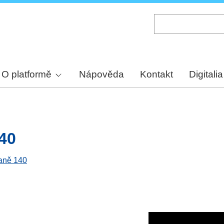
Skip
to
main
content
O platformě
Nápověda
Kontakt
Digitalia
140
raně 140