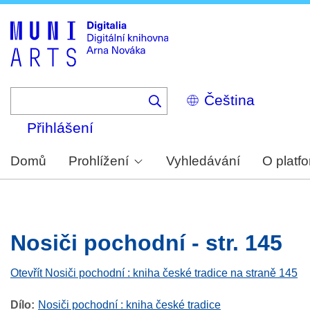
Skip
to
main
content
Select
your
language
Přihlášení
Domů
Prohlížení
Vyhledávání
O platf
Nosiči pochodní - str. 145
Otevřít Nosiči pochodní : kniha české tradice na straně 145
Dílo
Nosiči pochodní : kniha české tradice