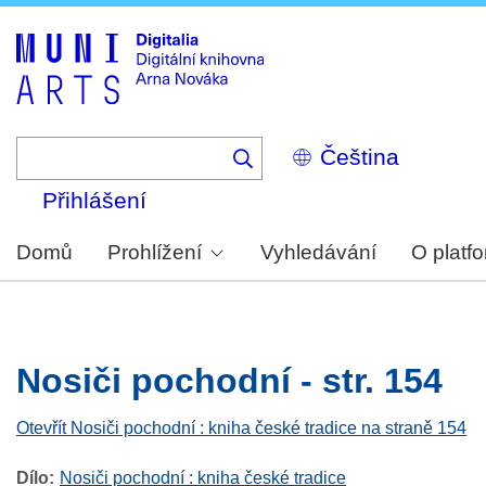
Skip
to
main
content
Select
your
language
Přihlášení
Domů
Prohlížení
Vyhledávání
O platf
Nosiči pochodní - str. 154
Otevřít Nosiči pochodní : kniha české tradice na straně 154
Dílo
Nosiči pochodní : kniha české tradice