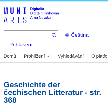
Skip
to
main
content
Select
your
language
Přihlášení
Domů
Prohlížení
Vyhledávání
O platf
Geschichte der
čechischen Litteratur - str.
368