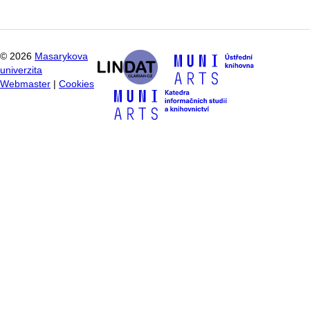
©
2026
Masarykova
univerzita
Webmaster
|
Cookies