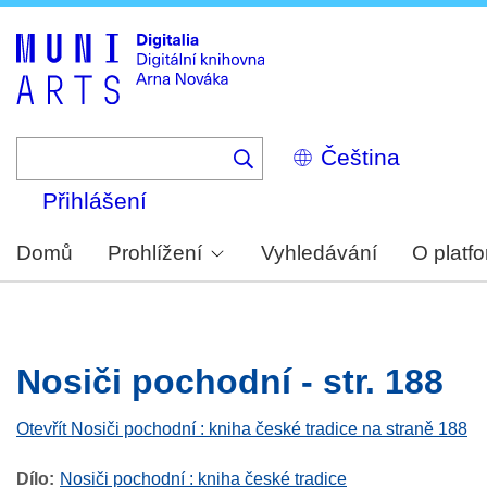
Skip
to
main
content
Select
your
language
Přihlášení
Domů
Prohlížení
Vyhledávání
O platf
Nosiči pochodní - str. 188
Otevřít Nosiči pochodní : kniha české tradice na straně 188
Dílo
Nosiči pochodní : kniha české tradice