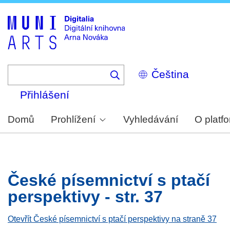
Skip
to
main
content
Select
your
language
Přihlášení
Domů
Prohlížení
Vyhledávání
O platf
České písemnictví s ptačí
perspektivy - str. 37
Otevřít České písemnictví s ptačí perspektivy na straně 37