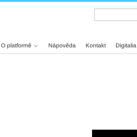
Skip
to
main
content
O platformě
Nápověda
Kontakt
Digitalia