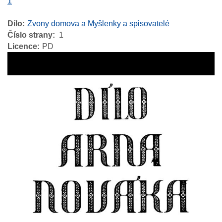
1
Dílo
Zvony domova a Myšlenky a spisovatelé
Číslo strany
1
Licence
PD