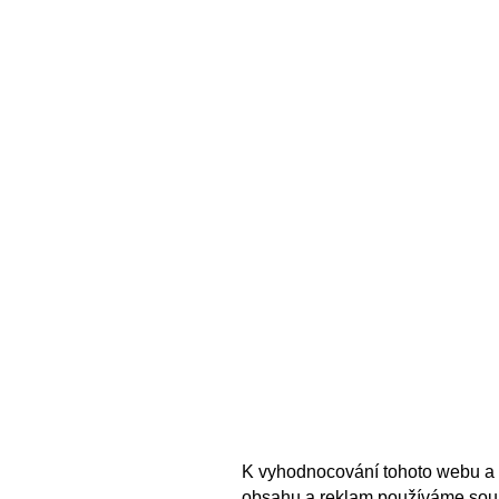
K vyhodnocování tohoto webu a 
obsahu a reklam používáme sou