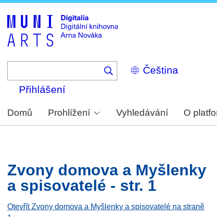
Skip
to
main
content
Select
your
language
Přihlášení
Domů
Prohlížení
Vyhledávání
O platf
Zvony domova a Myšlenky
a spisovatelé - str. 1
Otevřít Zvony domova a Myšlenky a spisovatelé na straně