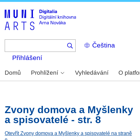
Skip
to
main
content
Select
your
language
Přihlášení
Domů
Prohlížení
Vyhledávání
O platf
Zvony domova a Myšlenky
a spisovatelé - str. 8
Otevřít Zvony domova a Myšlenky a spisovatelé na straně