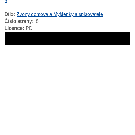
8
Dílo
Zvony domova a Myšlenky a spisovatelé
Číslo strany
8
Licence
PD