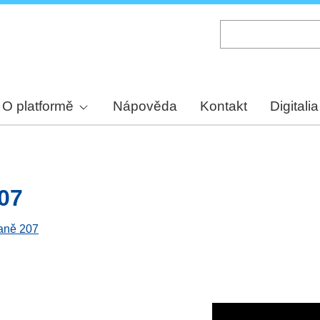
Skip
to
main
content
O platformě
Nápověda
Kontakt
Digitalia
207
raně 207