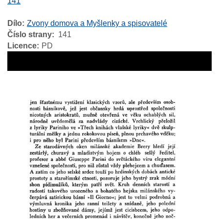
141
Dílo
Zvony domova a Myšlenky a spisovatelé
Číslo strany
141
Licence
PD