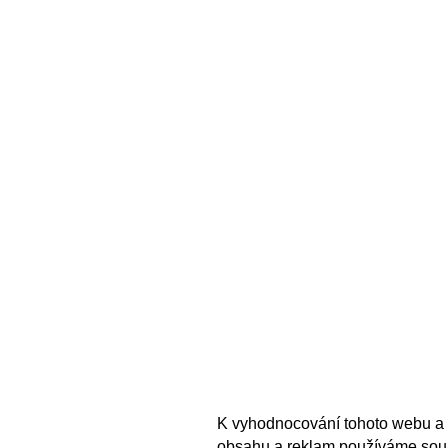
K vyhodnocování tohoto webu a 
obsahu a reklam používáme sou