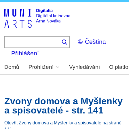
Skip
to
main
content
Select
your
language
Přihlášení
Domů
Prohlížení
Vyhledávání
O platf
Zvony domova a Myšlenky
a spisovatelé - str. 141
Otevřít Zvony domova a Myšlenky a spisovatelé na straně