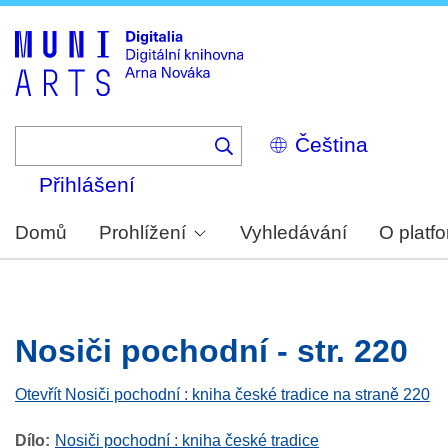
Skip
to
main
content
Select
your
language
Přihlášení
Domů
Prohlížení
Vyhledávání
O platf
Nosiči pochodní - str. 220
Otevřít Nosiči pochodní : kniha české tradice na straně 220
Dílo
Nosiči pochodní : kniha české tradice