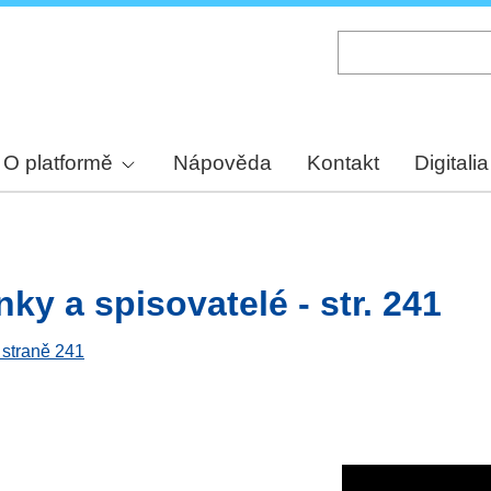
Skip
to
main
content
O platformě
Nápověda
Kontakt
Digitalia
y a spisovatelé - str. 241
 straně 241