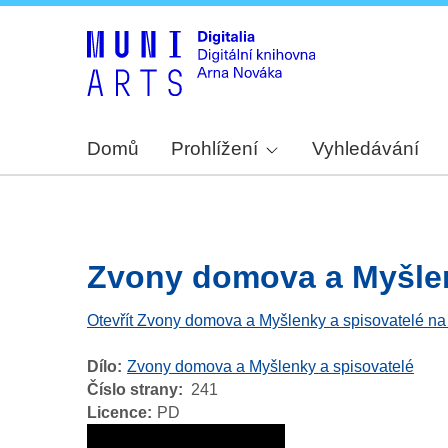
Domů
Prohlížení
Vyhledávání
Zvony domova a Myšlenk
Otevřít Zvony domova a Myšlenky a spisovatelé na
Dílo
Zvony domova a Myšlenky a spisovatelé
Číslo strany
241
Licence
PD