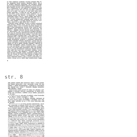
Image
str. 8
Image