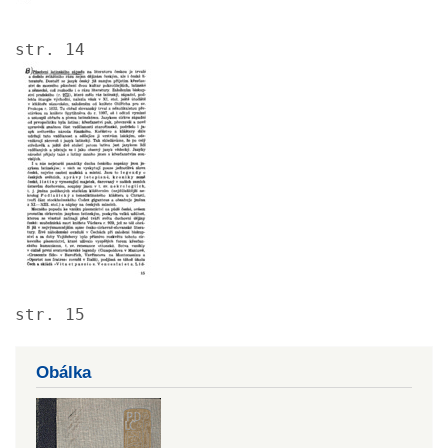
str. 14
Image
str. 15
Obálka