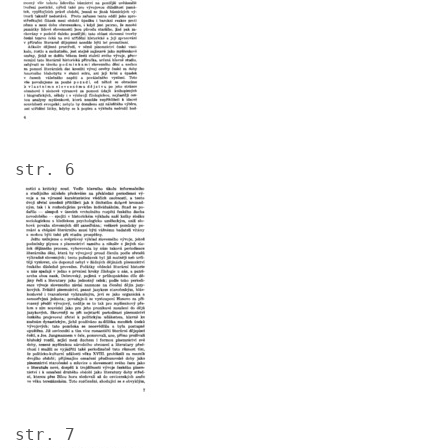
str. 6
Image
str. 7