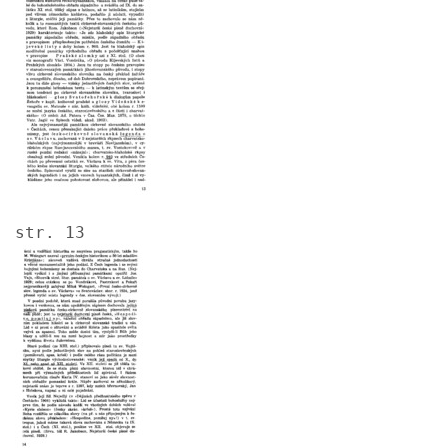
str. 13
Image