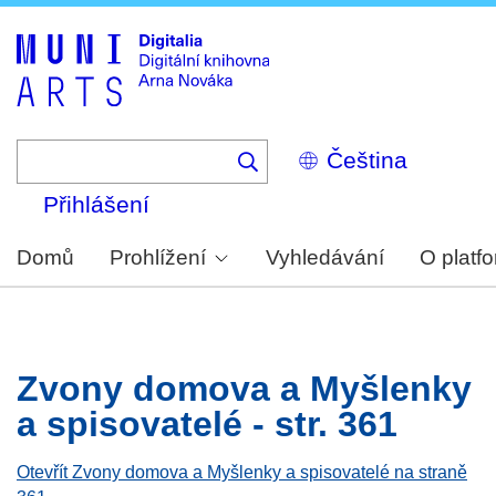
Skip
to
main
content
Select
your
language
Přihlášení
Domů
Prohlížení
Vyhledávání
O platf
Zvony domova a Myšlenky
a spisovatelé - str. 361
Otevřít Zvony domova a Myšlenky a spisovatelé na straně