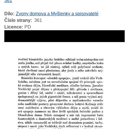
361
Dílo
Zvony domova a Myšlenky a spisovatelé
Číslo strany
361
Licence
PD