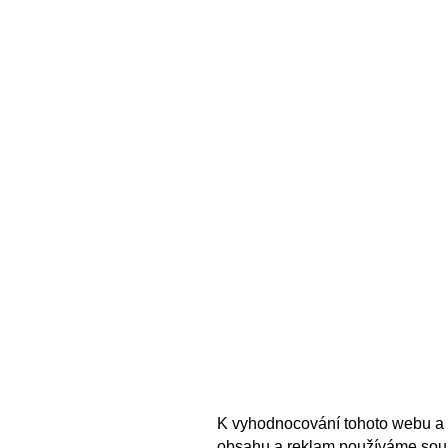
K vyhodnocování tohoto webu a 
obsahu a reklam používáme sou