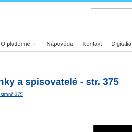
Skip
to
main
content
O platformě
Nápověda
Kontakt
Digitalia
y a spisovatelé - str. 375
 straně 375