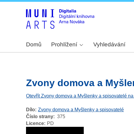
Domů
Prohlížení
Vyhledávání
Zvony domova a Myšlenk
Otevřít Zvony domova a Myšlenky a spisovatelé na
Dílo
Zvony domova a Myšlenky a spisovatelé
Číslo strany
375
Licence
PD