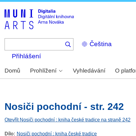
Skip
to
main
content
Select
your
language
Přihlášení
Domů
Prohlížení
Vyhledávání
O platf
Nosiči pochodní - str. 242
Otevřít Nosiči pochodní : kniha české tradice na straně 242
Dílo
Nosiči pochodní : kniha české tradice