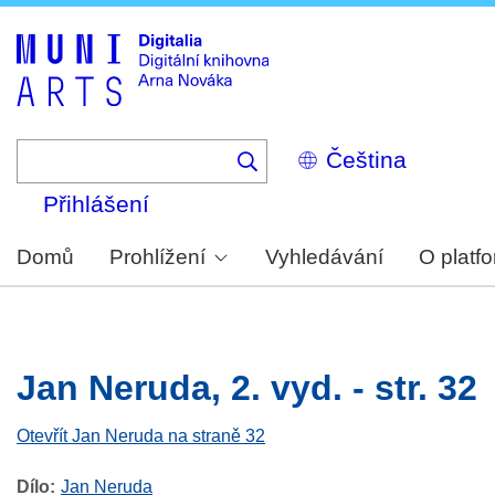
Skip
to
main
content
Select
your
language
Přihlášení
Domů
Prohlížení
Vyhledávání
O platf
Jan Neruda, 2. vyd. - str. 32
Otevřít Jan Neruda na straně 32
Dílo
Jan Neruda