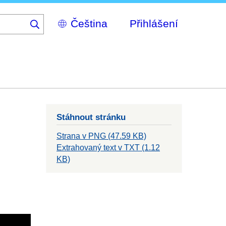
Select
Přihlášení
your
language
Stáhnout stránku
Strana v PNG (47.59 KB)
Extrahovaný text v TXT (1.12
KB)