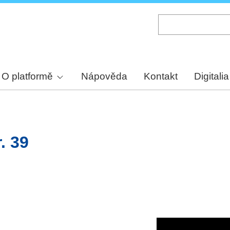
Skip
to
main
content
O platformě
Nápověda
Kontakt
Digitalia
. 39