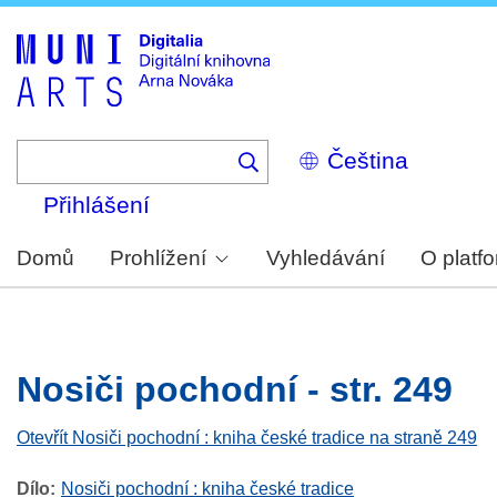
Skip
to
main
content
Select
your
language
Přihlášení
Domů
Prohlížení
Vyhledávání
O platf
Nosiči pochodní - str. 249
Otevřít Nosiči pochodní : kniha české tradice na straně 249
Dílo
Nosiči pochodní : kniha české tradice