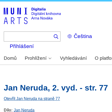
Skip
to
main
content
Select
your
language
Přihlášení
Domů
Prohlížení
Vyhledávání
O platf
Jan Neruda, 2. vyd. - str. 77
Otevřít Jan Neruda na straně 77
Dílo
Jan Neruda