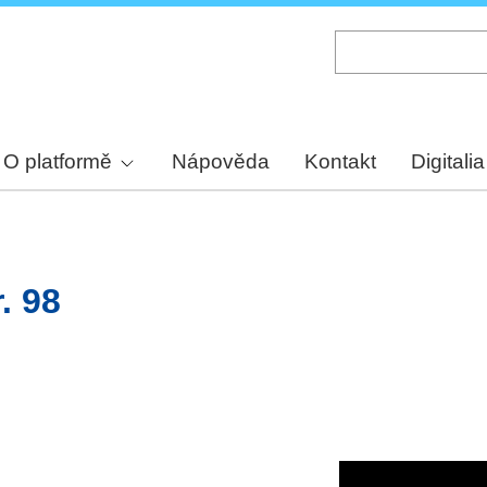
Skip
to
main
content
O platformě
Nápověda
Kontakt
Digitalia
. 98