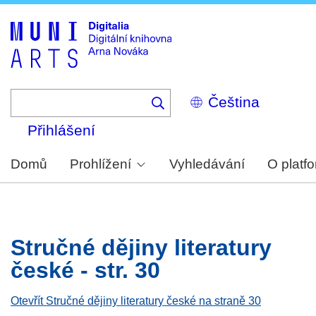
Skip
to
main
content
Select
your
language
Přihlášení
Domů
Prohlížení
Vyhledávání
O platf
Stručné dějiny literatury
české - str. 30
Otevřít Stručné dějiny literatury české na straně 30