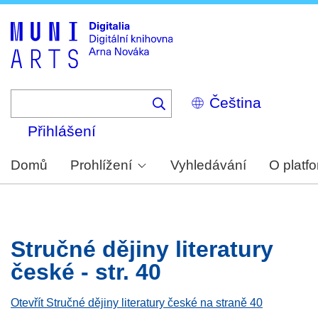
Skip
to
main
content
Select
your
language
Přihlášení
Domů
Prohlížení
Vyhledávání
O platf
Stručné dějiny literatury
české - str. 40
Otevřít Stručné dějiny literatury české na straně 40