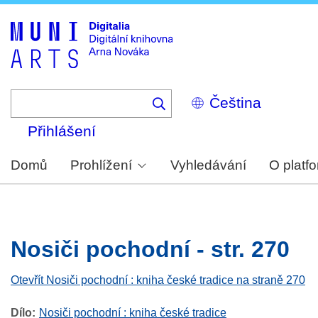
Skip
to
main
content
Select
your
language
Přihlášení
Domů
Prohlížení
Vyhledávání
O platf
Nosiči pochodní - str. 270
Otevřít Nosiči pochodní : kniha české tradice na straně 270
Dílo
Nosiči pochodní : kniha české tradice