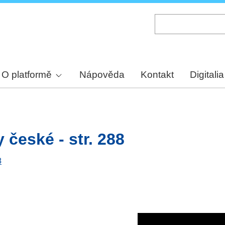
Skip
to
main
content
O platformě
Nápověda
Kontakt
Digitalia
y české - str. 288
8