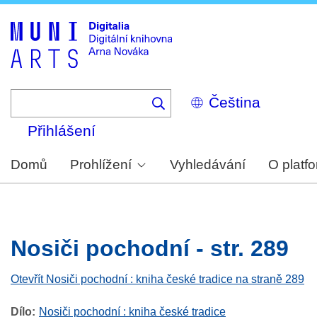
Skip
to
main
content
Select
your
language
Přihlášení
Domů
Prohlížení
Vyhledávání
O platf
Nosiči pochodní - str. 289
Otevřít Nosiči pochodní : kniha české tradice na straně 289
Dílo
Nosiči pochodní : kniha české tradice