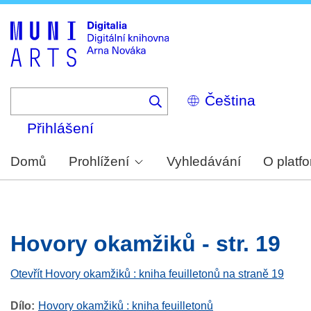
Skip
to
main
content
Select
your
language
Přihlášení
Domů
Prohlížení
Vyhledávání
O platf
Hovory okamžiků - str. 19
Otevřít Hovory okamžiků : kniha feuilletonů na straně 19
Dílo
Hovory okamžiků : kniha feuilletonů