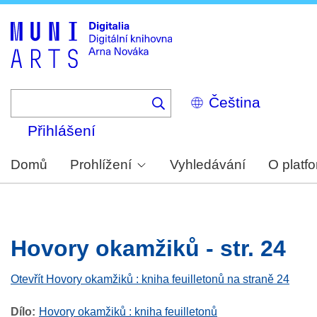
Skip
to
main
content
Select
your
language
Přihlášení
Domů
Prohlížení
Vyhledávání
O platf
Hovory okamžiků - str. 24
Otevřít Hovory okamžiků : kniha feuilletonů na straně 24
Dílo
Hovory okamžiků : kniha feuilletonů