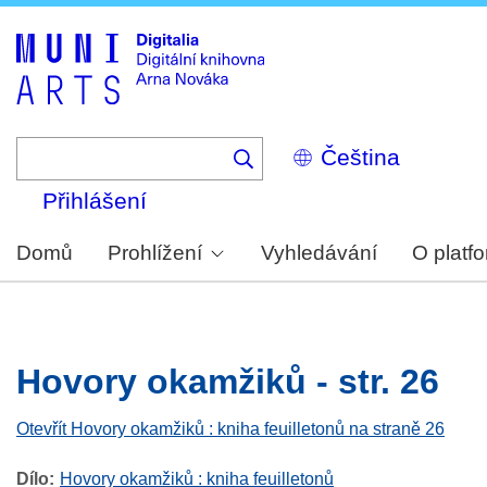
Skip
to
main
content
Select
your
language
Přihlášení
Domů
Prohlížení
Vyhledávání
O platf
Hovory okamžiků - str. 26
Otevřít Hovory okamžiků : kniha feuilletonů na straně 26
Dílo
Hovory okamžiků : kniha feuilletonů