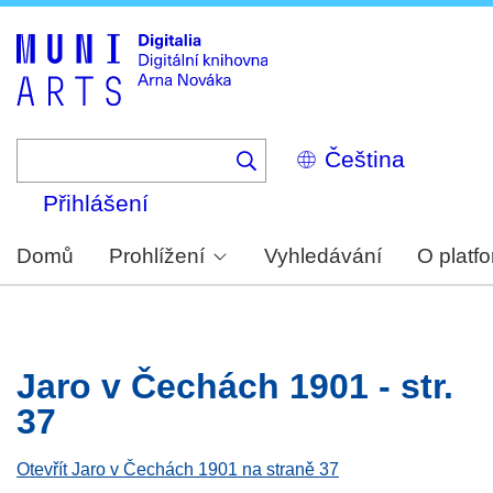
Skip
to
main
content
Select
your
language
Přihlášení
Domů
Prohlížení
Vyhledávání
O platf
Jaro v Čechách 1901 - str.
37
Otevřít Jaro v Čechách 1901 na straně 37