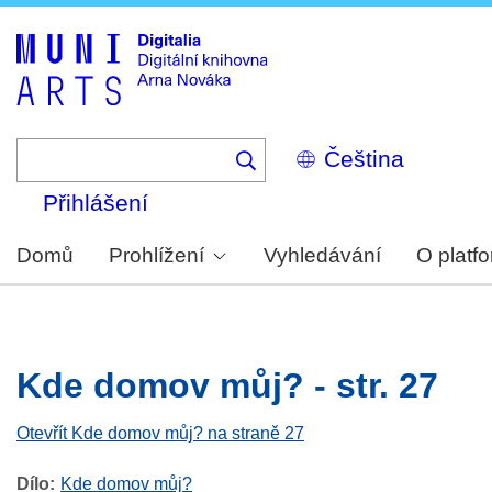
Skip
to
main
content
Select
your
language
Přihlášení
Domů
Prohlížení
Vyhledávání
O platf
Kde domov můj? - str. 27
Otevřít Kde domov můj? na straně 27
Dílo
Kde domov můj?