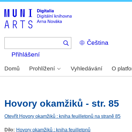
Skip
to
main
content
Select
your
language
Přihlášení
Domů
Prohlížení
Vyhledávání
O platf
Hovory okamžiků - str. 85
Otevřít Hovory okamžiků : kniha feuilletonů na straně 85
Dílo
Hovory okamžiků : kniha feuilletonů