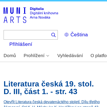
Skip
to
main
content
Select
your
language
Přihlášení
Domů
Prohlížení
Vyhledávání
O platf
Literatura česká 19. stol.
D. III, část 1. - str. 43
Otevřít Literatura česká devatenáctého století. Dílu třetího