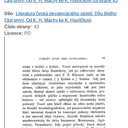
část první, Od K. H. Máchy ke K. Havlíčkovi na straně 43
Dílo
Literatura česká devatenáctého století. Dílu třetího
část první, Od K. H. Máchy ke K. Havlíčkovi
Číslo strany
43
Licence
PD