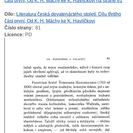
část první, Od K. H. Máchy ke K. Havlíčkovi na straně 81
Dílo
Literatura česká devatenáctého století. Dílu třetího
část první, Od K. H. Máchy ke K. Havlíčkovi
Číslo strany
81
Licence
PD