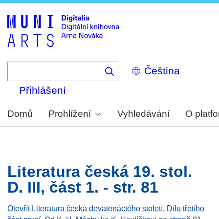
Skip
to
main
content
Select
your
language
Přihlášení
Domů
Prohlížení
Vyhledávání
O platf
Literatura česká 19. stol.
D. III, část 1. - str. 81
Otevřít Literatura česká devatenáctého století. Dílu třetího