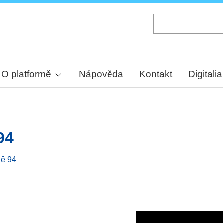
Skip
to
main
content
O platformě
Nápověda
Kontakt
Digitalia
94
ně 94