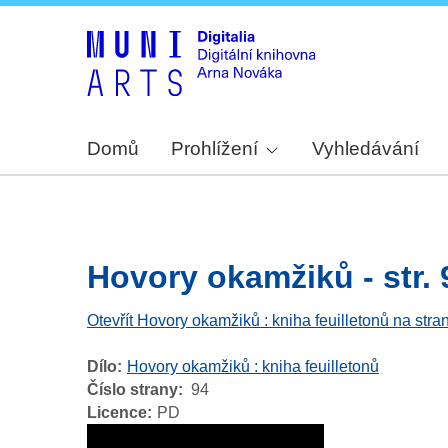
Domů
Prohlížení
Vyhledávání
Hovory okamžiků - str. 
Otevřít Hovory okamžiků : kniha feuilletonů na stra
Dílo
Hovory okamžiků : kniha feuilletonů
Číslo strany
94
Licence
PD