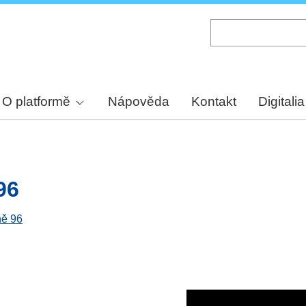
Skip
to
main
content
O platformě
Nápověda
Kontakt
Digitalia
96
ně 96