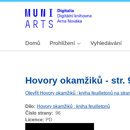
Domů
Prohlížení
Vyhledávání
Hovory okamžiků - str. 
Otevřít Hovory okamžiků : kniha feuilletonů na stra
Dílo
Hovory okamžiků : kniha feuilletonů
Číslo strany
96
Licence
PD