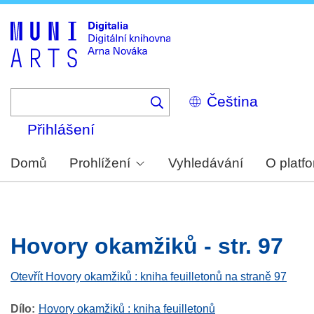
Skip
to
main
content
Select
your
language
Přihlášení
Domů
Prohlížení
Vyhledávání
O platf
Hovory okamžiků - str. 97
Otevřít Hovory okamžiků : kniha feuilletonů na straně 97
Dílo
Hovory okamžiků : kniha feuilletonů