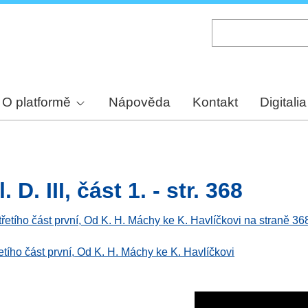
Skip
to
main
content
O platformě
Nápověda
Kontakt
Digitalia
 D. III, část 1. - str. 368
 třetího část první, Od K. H. Máchy ke K. Havlíčkovi na straně 36
řetího část první, Od K. H. Máchy ke K. Havlíčkovi