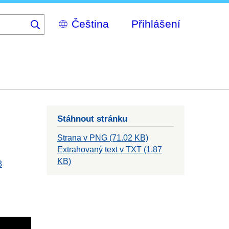
Select
Přihlášení
your
language
Stáhnout stránku
Strana v PNG (71.02 KB)
Extrahovaný text v TXT (1.87
KB)
8