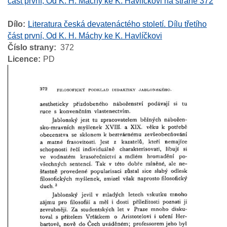
část první, Od K. H. Máchy ke K. Havlíčkovi na straně 372
Dílo
Literatura česká devatenáctého století. Dílu třetího
část první, Od K. H. Máchy ke K. Havlíčkovi
Číslo strany
372
Licence
PD