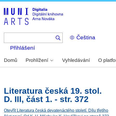
Skip
to
main
content
Select
your
language
Přihlášení
Domů
Prohlížení
Vyhledávání
O platf
Literatura česká 19. stol.
D. III, část 1. - str. 372
Otevřít Literatura česká devatenáctého století. Dílu třetího