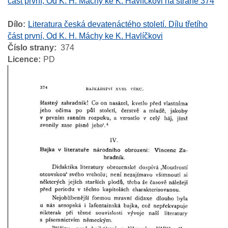
část první, Od K. H. Máchy ke K. Havlíčkovi na straně 374
Dílo
Literatura česká devatenáctého století. Dílu třetího
část první, Od K. H. Máchy ke K. Havlíčkovi
Číslo strany
374
Licence
PD