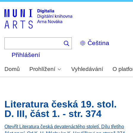
Skip
to
main
content
Select
your
language
Přihlášení
Domů
Prohlížení
Vyhledávání
O platf
Literatura česká 19. stol.
D. III, část 1. - str. 374
Otevřít Literatura česká devatenáctého století. Dílu třetího