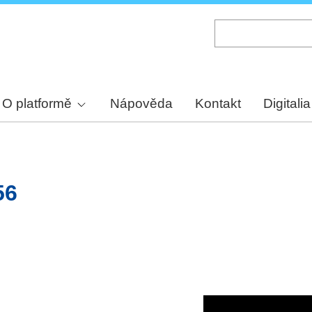
Skip
to
main
content
O platformě
Nápověda
Kontakt
Digitalia
56