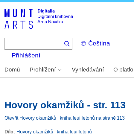
Skip
to
main
content
Select
your
language
Přihlášení
Domů
Prohlížení
Vyhledávání
O platf
Hovory okamžiků - str. 113
Otevřít Hovory okamžiků : kniha feuilletonů na straně 113
Dílo
Hovory okamžiků : kniha feuilletonů