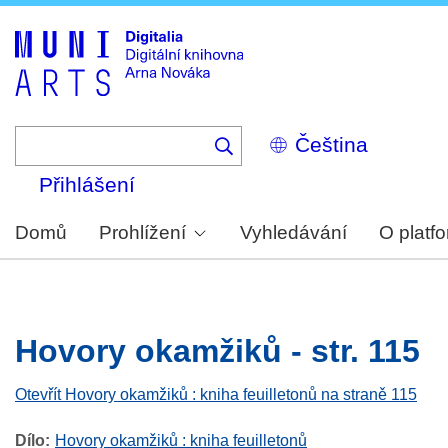
Skip
to
main
content
Select
your
language
Přihlášení
Domů
Prohlížení
Vyhledávání
O platf
Hovory okamžiků - str. 115
Otevřít Hovory okamžiků : kniha feuilletonů na straně 115
Dílo
Hovory okamžiků : kniha feuilletonů