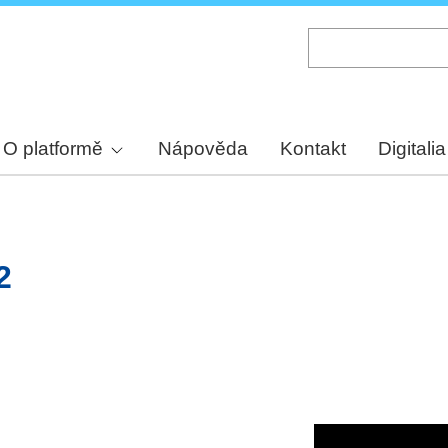
Skip
to
main
content
O platformě
Nápověda
Kontakt
Digitalia
2