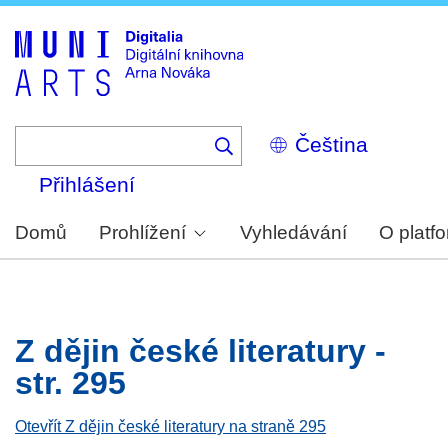
Skip
to
main
content
Select
your
language
Přihlášení
Domů
Prohlížení
Vyhledávání
O platf
Z dějin české literatury -
str. 295
Otevřít Z dějin české literatury na straně 295